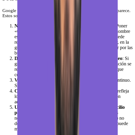
Google rechaza verificaciones con más frecuencia de lo que parece.
Estos son los errores más comunes:
Nombre del negocio con palabras clave añadidas
: Poner
«Cerrajería López – Cerrajero urgente Madrid» en el nombre
es una violación de las normas. Google lo detecta y puede
rechazar o suspender la ficha. Si trabajas en este sector, en la
guía de
SEO local para cerrajeros
verás cómo competir por las
búsquedas de urgencia sin arriesgar la ficha.
Dirección que no coincide con lo que se ve en el vídeo
: Si
grabas en un local diferente al que indicaste, la verificación se
rechaza. La dirección de la ficha y la del vídeo tienen que
coincidir.
Vídeo editado o con cortes
: Google pide un vídeo continuo.
Si hay cortes, lo rechazan automáticamente.
Categoría incorrecta
: Si pones una categoría que no refleja
lo que hace el negocio, Google puede pedir verificación
adicional o rechazarla directamente.
Usar una dirección de apartado de correos o domicilio
particular para un negocio de zona de servicio
: Los
negocios que van a domicilio (fontaneros, electricistas) no
deben mostrar dirección física. Si la pones, Google la puede
marcar como sospechosa.