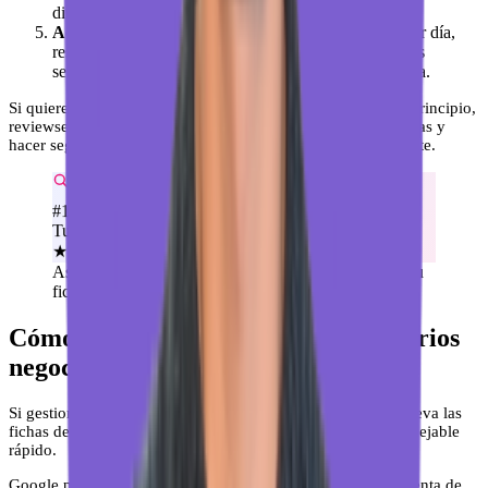
diferencia. Sin palabras clave forzadas.
Activa las notificaciones de reseñas
: Desde el primer día,
responde a todas las reseñas que lleguen. Las primeras
semanas son clave para la reputación inicial de la ficha.
Si quieres gestionar las reseñas de forma eficiente desde el principio,
reviewsense de local brain te permite centralizar las respuestas y
hacer seguimiento sin entrar y salir de Google constantemente.
fisioterapeuta cerca de mí
#1
Tu negocio
★★★★★
4,9 (127)
Así apareces en el «Local Pack» de Google cuando tu
ficha está bien optimizada.
Cómo gestionar la verificación de varios
negocios desde un solo lugar
Si gestionas más de un negocio, o si eres una agencia que lleva las
fichas de varios clientes, el proceso manual se vuelve inmanejable
rápido.
Google permite gestionar varias fichas desde una misma cuenta de