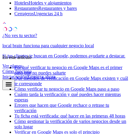
Hoteles
Hoteles y alojamientos
Restaurantes
Restaurantes y bares
Cerrajeros
Urgencias 24 h
¿No ves tu sector?
local brain funciona para cualquier negocio local
Si tus clientes te buscan en Google, podemos ayudarte a destacar.
En este artículo
Ver planes
›
Por qué verificar tu negocio en Google Maps es el primer
Cómo funciona
paso que no puedes saltarte
Iniciar sesión
Empieza ahora
Qué métodos de verificación en Google Maps existen y cuál
te corresponde
Cómo verificar tu negocio en Google Maps paso a paso
Cuánto tarda la verificación y qué puedes hacer mientras
esperas
Errores que hacen que Google rechace o retrase tu
verificación
Tu ficha está verificada: qué hacer en las primeras 48 horas
Cómo gestionar la verificación de varios negocios desde un
solo lugar
Verificar en Google Maps es solo el principio