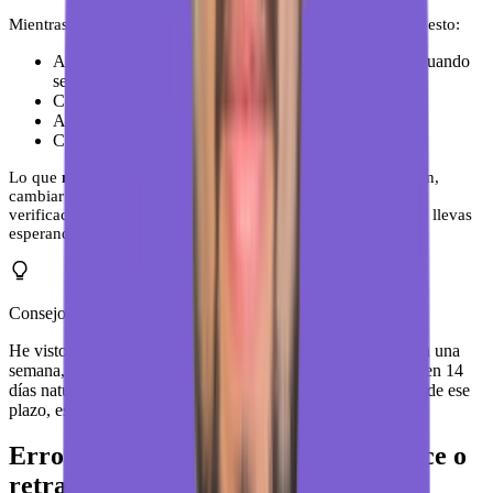
Mientras esperas, no estás bloqueado del todo. Puedes hacer esto:
Añadir fotos del negocio (ya quedan guardadas para cuando
se active la ficha).
Completar la descripción del negocio.
Añadir los servicios que ofreces.
Configurar el horario de apertura, incluidos festivos.
Lo que
no debes hacer
mientras esperas: cambiar la dirección,
cambiar el nombre del negocio ni solicitar otro método de
verificación. Eso reinicia el proceso y pierdes los días que ya llevas
esperando.
Consejo de experto
He visto muchos negocios solicitar la postal y, al no llegar en una
semana, pedir otra. Eso cancela la anterior. Si no ha llegado en 14
días naturales, entonces sí puedes solicitar una nueva. Antes de ese
plazo, espera.
Errores que hacen que Google rechace o
retrase tu verificación