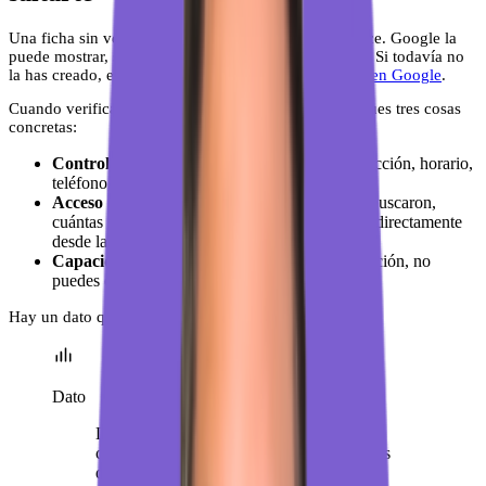
Una ficha sin verificar es una ficha que no te pertenece. Google la
puede mostrar, sí, pero tú no tienes control sobre ella. Si todavía no
la has creado, empieza por
crear tu perfil de empresa en Google
.
Cuando verificas tu negocio en Google Maps, consigues tres cosas
concretas:
Control total de la información
: nombre, dirección, horario,
teléfono, web. Tú decides qué aparece.
Acceso a las estadísticas
: cuántas personas te buscaron,
cuántas pidieron cómo llegar, cuántas llamaron directamente
desde la ficha.
Capacidad de responder reseñas
: sin verificación, no
puedes contestar ni una sola opinión.
Hay un dato que lo resume bien:
Dato
Los negocios con fichas verificadas y
completas reciben hasta 7 veces más visitas
que los que tienen fichas sin verificar o