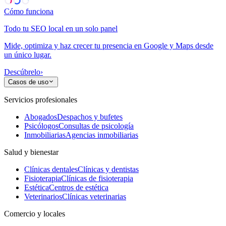
Cómo funciona
Todo tu SEO local en un solo panel
Mide, optimiza y haz crecer tu presencia en Google y Maps desde
un único lugar.
Descúbrelo
›
Casos de uso
Servicios profesionales
Abogados
Despachos y bufetes
Psicólogos
Consultas de psicología
Inmobiliarias
Agencias inmobiliarias
Salud y bienestar
Clínicas dentales
Clínicas y dentistas
Fisioterapia
Clínicas de fisioterapia
Estética
Centros de estética
Veterinarios
Clínicas veterinarias
Comercio y locales