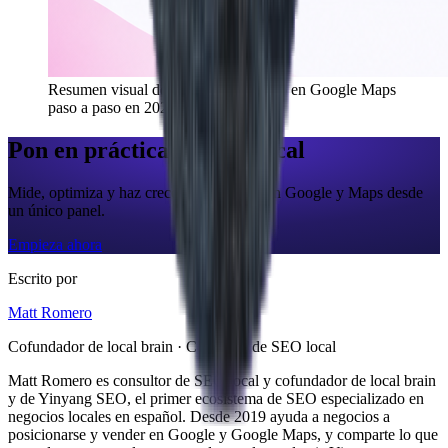
Resumen visual de «
Verificar negocio en Google Maps
paso a paso en 2026
»
Pon en práctica tu SEO local
Mide, optimiza y haz crecer tu presencia en Google y Maps desde
un único panel.
Empieza ahora
Escrito por
Matt Romero
Cofundador de local brain · Consultor de SEO local
Matt Romero es consultor de SEO local y cofundador de local brain
y de Yinyang SEO, el primer ecosistema de SEO especializado en
negocios locales en español. Desde 2019 ayuda a negocios a
posicionarse y vender en Google y Google Maps, y comparte lo que