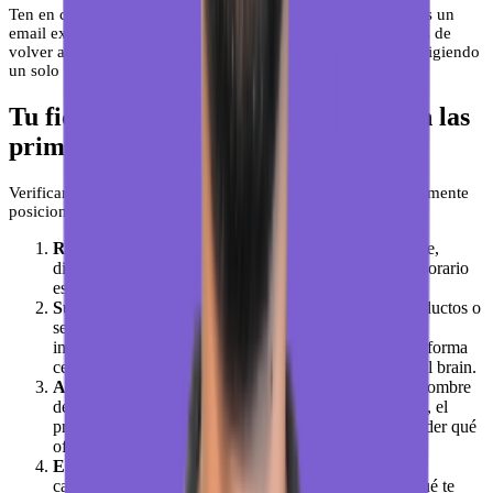
Ten en cuenta que si Google rechaza tu verificación, recibirás un
email explicando el motivo. Lee ese email con atención antes de
volver a intentarlo. La mayoría de rechazos se resuelven corrigiendo
un solo punto.
Tu ficha está verificada: qué hacer en las
primeras 48 horas
Verificar es el paso cero. Lo que viene después es lo que realmente
posiciona. En las primeras 48 horas, haz esto en orden:
Revisa que toda la información es correcta
: Nombre,
dirección, teléfono, web, horario. Comprueba que el horario
especial de festivos está bien configurado.
Sube fotos de calidad
: Fachada, interior, equipo, productos o
servicios. Las fichas con fotos reciben muchas más
interacciones. Puedes gestionar todas las imágenes de forma
centralizada desde la sección de fotos y vídeos de local brain.
Añade tus servicios con detalle
: No pongas solo el nombre
del servicio. Añade una descripción breve y, si puedes, el
precio o rango de precio. Eso ayuda a Google a entender qué
ofreces.
Escribe una descripción del negocio
: Máximo 750
caracteres. Habla de lo que haces, a quién ayudas y qué te