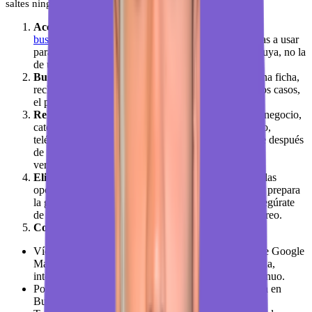
saltes ninguno.
Accede a Google Business Profile
: Ve a
business.google.com
con la cuenta de Google que vas a usar
para gestionar el negocio. Tiene que ser una cuenta tuya, no la
de un empleado.
Busca tu negocio
: Escribe el nombre. Si ya existe una ficha,
reclámasela. Si no existe, créala desde cero. En ambos casos,
el proceso de verificación es el mismo.
Rellena la información básica
: Nombre exacto del negocio,
categoría principal, dirección física o zona de servicio,
teléfono y web. Hazlo bien desde el principio porque después
de verificar, cambiar datos puede requerir una nueva
verificación.
Elige el método de verificación
: Google te muestra las
opciones disponibles para tu caso. Si te ofrece vídeo, prepara
la grabación antes de empezar. Si te ofrece postal, asegúrate
de que la dirección es exactamente donde recibes correo.
Completa la verificación según el método
:
Vídeo: Graba siguiendo las instrucciones de la app de Google
Maps o de Business Profile en móvil. Muestra fachada,
interior y prueba de propiedad en un solo vídeo continuo.
Postal: Solicita la carta y espera. Cuando llegue, entra en
Business Profile e introduce el código de 5 dígitos.