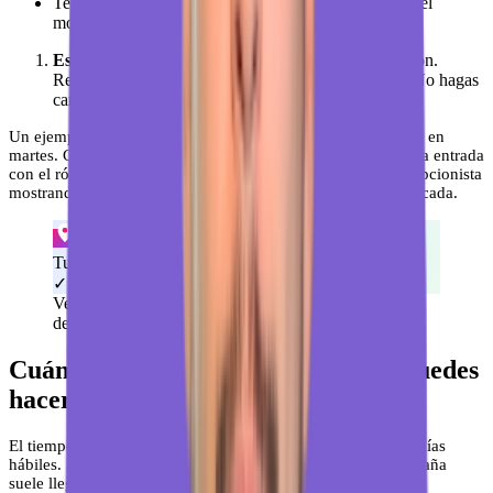
Teléfono o email: Introduce el código que recibes en el
momento.
Espera la confirmación
: Google revisa la verificación.
Recibirás un aviso por email cuando esté aprobada. No hagas
cambios grandes en la ficha mientras esperas.
Un ejemplo concreto: la Clínica Dental Sonrisa creó su ficha en
martes. Google le ofreció verificación por vídeo. Grabaron la entrada
con el rótulo visible, el interior de la sala de espera y la recepcionista
mostrando el DNI de la empresa. En cuatro días, ficha verificada.
Tu negocio
✓ Ficha verificada
Verificar tu ficha confirma que el negocio es tuyo y
desbloquea todas las funciones.
Cuánto tarda la verificación y qué puedes
hacer mientras esperas
El tiempo varía según el método. El vídeo tarda entre 3 y 5 días
hábiles. La postal puede tardar hasta 14 días, aunque en España
suele llegar en 7-10. Teléfono y email son inmediatos.