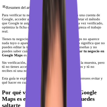
Resumen del artículo
Para verificar tu negocio en Google Maps necesitas una cuenta de
Google, acceder a Google Business Profile y completar el método
que Google te asigne (vídeo, postal o teléfono). Una vez verificado,
optimiza la ficha desde el primer día porque ahí empieza el trabajo
real.
Tienes tu negocio funcionando, pero en Google Maps no aparece
nada tuyo o aparece una ficha que no controlas. Eso significa que no
puedes editar la información, no puedes responder reseñas y no
puedes saber cuánta gente te está buscando.
Verificar tu negocio en
Google Maps
es lo que cambia eso.
Sin verificación, tu ficha existe en un limbo. Google la muestra, pero
tú no tienes acceso. Cualquiera puede sugerir cambios y tú no
recibes ni una notificación.
Esta guía te explica cómo verificar paso a paso, qué errores evitar y
qué hacer en cuanto tengas acceso. Sin rodeos.
Por qué verificar tu negocio en Google
Maps es el primer paso que no puedes
saltarte