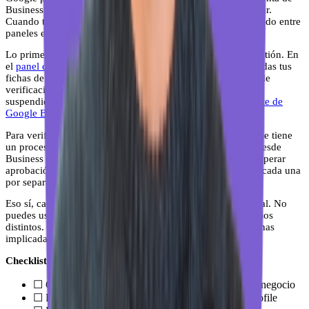
Business Profile, pero la interfaz no está pensada para escalar.
Cuando tienes cinco o diez fichas, perder el tiempo navegando entre
paneles es tiempo que no estás dedicando a optimizar.
Lo primero que debes hacer en ese caso es centralizar la gestión. En
el
panel de gestión de local brain
puedes ver el estado de todas tus
fichas de un vistazo, incluyendo si alguna tiene problemas de
verificación o ha sido marcada por Google. Y si Google ha
suspendido tu ficha, te explico cómo
contactar con el soporte de
Google Business Profile
.
Para verificaciones masivas (más de 10 ubicaciones), Google tiene
un proceso específico. Tienes que solicitarlo directamente desde
Business Profile, demostrar que las fichas son legítimas y esperar
aprobación. No es inmediato, pero evita tener que verificar cada una
por separado.
Eso sí, cada ubicación necesita su propia dirección física real. No
puedes usar la misma dirección para varias fichas de negocios
distintos. Google lo detecta y puede suspender todas las fichas
implicadas.
Checklist rápido
☐ Cuenta de Google creada y lista para gestionar el negocio
☐ Ficha creada o reclamada en Google Business Profile