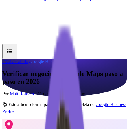
‹ Volver al blog
Google Business Profile
Verificar negocio en Google Maps paso a
paso en 2026
Por
Matt Romero
·
11 de mayo de 2026
·
6
min
📚 Este artículo forma parte de la guía completa de
Google Business
Profile
.