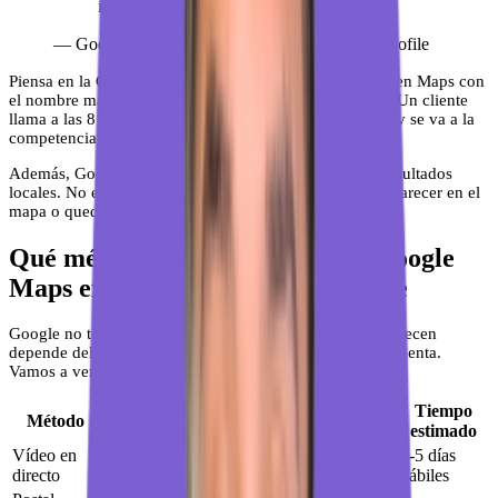
incompletas.
—
Google, datos internos de Google Business Profile
Piensa en la Cerrajería López. Sin verificación, aparece en Maps con
el nombre mal escrito y un horario que nadie actualizó. Un cliente
llama a las 8 de la tarde, la ficha dice que cierra a las 7, y se va a la
competencia. Eso tiene solución, y se llama verificación.
Además, Google prioriza las fichas verificadas en los resultados
locales. No es un detalle menor: es la diferencia entre aparecer en el
mapa o quedarte fuera.
Qué métodos de verificación en Google
Maps existen y cuál te corresponde
Google no te deja elegir libremente. El método que te ofrecen
depende del tipo de negocio, el país y el historial de la cuenta.
Vamos a ver cuáles existen:
Tiempo
Método
Cómo funciona
estimado
Vídeo en
Grabas un vídeo mostrando el local, la
3-5 días
directo
fachada y equipamiento
hábiles