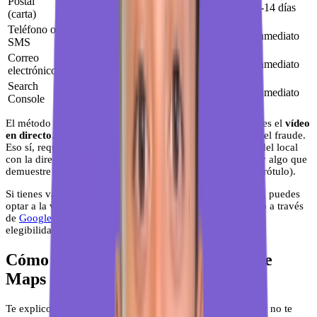
Postal
Google envía una carta con un código a
5-14 días
(carta)
tu dirección
Teléfono o
Recibes un código en el número de la
Inmediato
SMS
ficha
Correo
Recibes un código en el email asociado al
Inmediato
electrónico
dominio
Search
Verificación automática si tu web ya está
Inmediato
Console
en Search Console
El método más habitual hoy para negocios físicos nuevos es el
vídeo
en directo
. Google lo ha extendido mucho porque reduce el fraude.
Eso sí, requiere preparación: tienes que grabar el exterior del local
con la dirección visible, el interior con equipamiento real y algo que
demuestre que eres el propietario (llaves, documentación, rótulo).
Si tienes varias ubicaciones o gestionas más de diez fichas, puedes
optar a la verificación masiva. Para eso necesitas solicitarlo a través
de
Google Business Profile
y cumplir ciertos requisitos de
elegibilidad.
Cómo verificar tu negocio en Google
Maps paso a paso
Te explico el proceso completo. Sigue los pasos en orden y no te