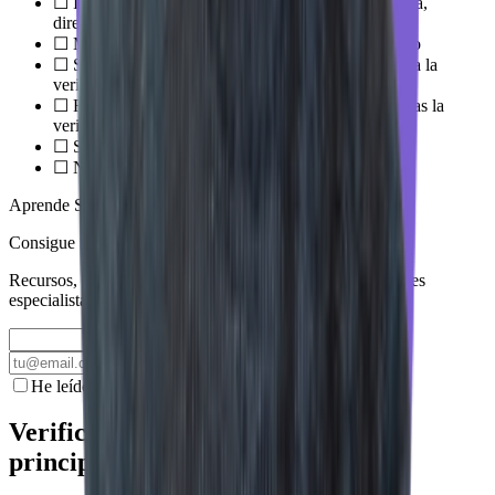
☐ Información básica completada: nombre, categoría,
dirección, teléfono y web
☐ Método de verificación elegido y proceso iniciado
☐ Sin cambios en nombre ni dirección mientras dura la
verificación
☐ Fotos subidas y descripción del negocio escrita tras la
verificación
☐ Servicios añadidos con descripción
☐ Notificaciones de reseñas activadas
Aprende SEO local
Consigue
más clientes
de tu ciudad
Recursos, entrevistas y guías 100% gratuitas de los mayores
especialistas en SEO para negocios locales.
Apuntarme gratis
He leído y acepto la
política de privacidad
.
Verificar en Google Maps es solo el
principio