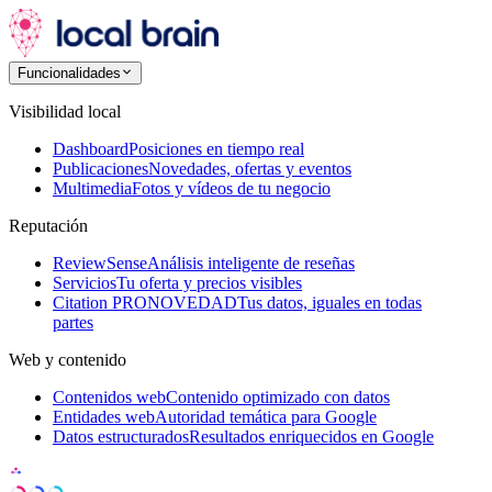
Funcionalidades
Visibilidad local
Dashboard
Posiciones en tiempo real
Publicaciones
Novedades, ofertas y eventos
Multimedia
Fotos y vídeos de tu negocio
Reputación
ReviewSense
Análisis inteligente de reseñas
Servicios
Tu oferta y precios visibles
Citation PRO
NOVEDAD
Tus datos, iguales en todas
partes
Web y contenido
Contenidos web
Contenido optimizado con datos
Entidades web
Autoridad temática para Google
Datos estructurados
Resultados enriquecidos en Google