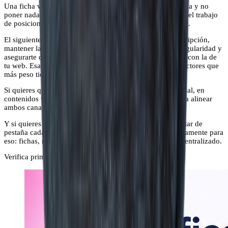
Una ficha verificada sin optimizar es como abrir una tienda y no
poner nada en el escaparate. Google te da el acceso, pero el trabajo
de posicionarse en los resultados locales empieza después.
El siguiente nivel es trabajar las palabras clave en la descripción,
mantener las fotos actualizadas, responder reseñas con regularidad y
asegurarte de que la información de tu ficha es coherente con la de
tu web. Esa coherencia entre ficha y web es uno de los factores que
más peso tiene en el posicionamiento local.
Si quieres que tu web también trabaje a favor del SEO local, en
contenidos web de local brain tienes las herramientas para alinear
ambos canales.
Y si quieres gestionar todo desde un solo lugar, sin cambiar de
pestaña cada dos minutos, local brain está pensado exactamente para
eso: fichas, reseñas, fotos y posicionamiento web, todo centralizado.
Verifica primero. Optimiza después. En ese orden.