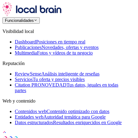
Funcionalidades
Visibilidad local
Dashboard
Posiciones en tiempo real
Publicaciones
Novedades, ofertas y eventos
Multimedia
Fotos y vídeos de tu negocio
Reputación
ReviewSense
Análisis inteligente de reseñas
Servicios
Tu oferta y precios visibles
Citation PRO
NOVEDAD
Tus datos, iguales en todas
partes
Web y contenido
Contenidos web
Contenido optimizado con datos
Entidades web
Autoridad temática para Google
Datos estructurados
Resultados enriquecidos en Google