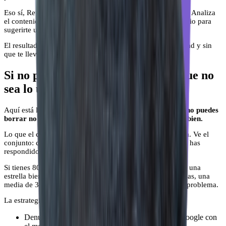
Eso sí, ReviewSense no es un generador de texto genérico. Analiza
el contenido de la reseña, el tono y el contexto de tu negocio para
sugerirte una respuesta que suene a ti, no a un robot.
El resultado es que respondes más rápido, con mejor calidad y sin
que te lleve tiempo que no tienes.
Si no puedes eliminarla, al menos que no
sea lo último que lea tu cliente
Aquí está la clave de todo esto:
una reseña negativa que no puedes
borrar no tiene por qué ser un problema si la gestionas bien.
Lo que el cliente potencial ve no es solo la reseña negativa. Ve el
conjunto: cuántas reseñas tienes, cuál es tu media, y cómo has
respondido a las malas.
Si tienes 80 reseñas con una media de 4,4 y una reseña de una
estrella bien respondida, eso no te hunde. Si tienes 8 reseñas, una
media de 3,8 y no has respondido a ninguna, eso sí es un problema.
La estrategia es clara:
Denuncia las reseñas que incumplen políticas de Google con