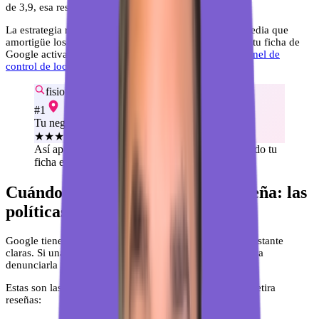
de 3,9, esa reseña te puede hundir.
La estrategia real es esa: construir un volumen y una media que
amortigüe los golpes. Pero para eso necesitas gestionar tu ficha de
Google activamente, algo que puedes hacer desde el
panel de
control de local brain
.
fisioterapeuta cerca de mí
#1
Tu negocio
★★★★★
4,9 (127)
Así apareces en el «Local Pack» de Google cuando tu
ficha está bien optimizada.
Cuándo Google sí elimina una reseña: las
políticas que tienes que conocer
Google tiene unas
políticas de contenido para reseñas
bastante
claras. Si una reseña las incumple, tienes argumentos para
denunciarla y opciones reales de que la eliminen.
Estas son las causas más habituales por las que Google retira
reseñas: