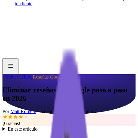
tu cliente
‹ Volver al blog
Reseñas Google
Eliminar reseñas de Google paso a paso
en 2026
Por
Matt Romero
·
3 de julio de 2026
·
10
min
¡Gracias!
En este artículo