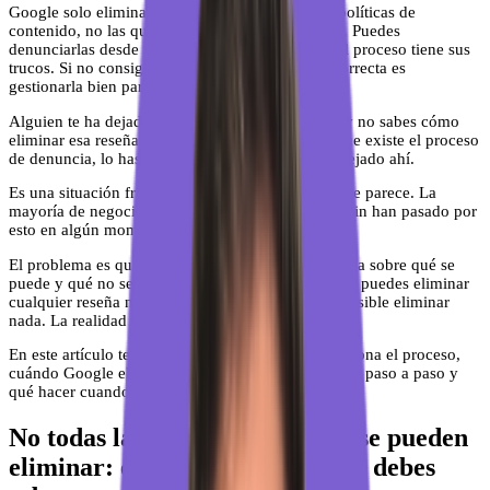
Google solo elimina reseñas que incumplen sus políticas de
contenido, no las que simplemente son negativas. Puedes
denunciarlas desde tu ficha o desde Maps, pero el proceso tiene sus
trucos. Si no consigues eliminarla, la estrategia correcta es
gestionarla bien para que no te hunda.
Alguien te ha dejado una reseña falsa en Google y no sabes cómo
eliminar esa reseña de Google. O peor: sí sabes que existe el proceso
de denuncia, lo has intentado, y Google te la ha dejado ahí.
Es una situación frustrante y más habitual de lo que parece. La
mayoría de negocios que gestionamos en local brain han pasado por
esto en algún momento.
El problema es que hay mucha información confusa sobre qué se
puede y qué no se puede hacer. Algunos dicen que puedes eliminar
cualquier reseña negativa. Otros dicen que es imposible eliminar
nada. La realidad está en medio.
En este artículo te explico exactamente cómo funciona el proceso,
cuándo Google elimina reseñas, cómo denunciarlas paso a paso y
qué hacer cuando Google dice que no.
No todas las reseñas de Google se pueden
eliminar: esto es lo primero que debes