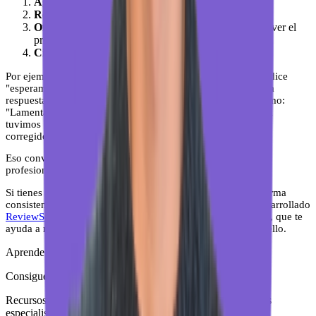
Agradece
el feedback, aunque sea duro.
Reconoce
la situación sin admitir algo falso.
Ofrece una solución
o una vía de contacto para resolver el
problema offline.
Cierra
de forma profesional y sin sarcasmo.
Por ejemplo: el Restaurante La Brasa recibe una reseña que dice
"esperamos 40 minutos para que nos atendieran". Una buena
respuesta no niega el hecho ni ataca al cliente. Dice algo como:
"Lamentamos que tu visita no fuera como esperabas. Ese día
tuvimos una situación puntual con el servicio que ya hemos
corregido. Nos gustaría que nos dieras otra oportunidad."
Eso convierte una reseña negativa en una demostración de
profesionalidad.
Si tienes muchas reseñas que gestionar, hacerlo bien y de forma
consistente es complicado. Por eso en local brain hemos desarrollado
ReviewSense, nuestra IA para gestionar y responder reseñas
, que te
ayuda a responder con el tono correcto sin perder horas en ello.
Aprende SEO local
Consigue
más clientes
de tu ciudad
Recursos, entrevistas y guías 100% gratuitas de los mayores
especialistas en SEO para negocios locales.