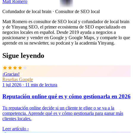
Matt Romero
Cofundador de local brain · Consultor de SEO local
Matt Romero es consultor de SEO local y cofundador de local brain
y de Yinyang SEO, el primer ecosistema de SEO especializado en
negocios locales en español. Desde 2019 ayuda a negocios a
posicionarse y vender en Google y Google Maps, y comparte lo que
aprende en su newsletter, su podcast y la academia Yinyang.
Sigue leyendo
¡Gracias!
Reseñas Google
1 jul 2026
·
11
min de lectura
Reputación online qué es y cómo gestionarla en 2026
Tu reputación online decide si un cliente te elige o se va a la
competencia. Aprende qué es y cómo gestionarla para ganar más
clientes locales.
Leer artículo
›