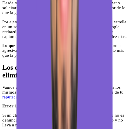
Desde tu panel de Google Business Profile puedes abrir un chat o
solicitar una llamada con el equipo de soporte. Funciona mejor de lo
que la gente cree, especialmente si tienes evidencias claras.
Por ejemplo: la Cerrajería López recibió cinco reseñas de una estrella
en un solo día, todas sin texto, de cuentas recién creadas. Google
rechazó la primera denuncia. Con el formulario de escalado y
capturas de las cuentas, consiguieron que las eliminaran en diez días.
Lo que no debes hacer nunca:
no respondas a la reseña de forma
agresiva mientras esperas la resolución. Eso puede perjudicarte más
que la propia reseña.
Los errores más comunes al intentar
eliminar reseñas de Google
Vamos a ver qué falla más habitualmente para que no cometas los
mismos errores. Y recuerda que las reseñas son solo una parte de tu
reputación online
.
Error 1: denunciar reseñas negativas legítimas.
Si un cliente tuvo una mala experiencia real y lo describe, eso no es
denunciable. Denunciarlo igualmente solo consume tu tiempo y no
lleva a ningún lado.