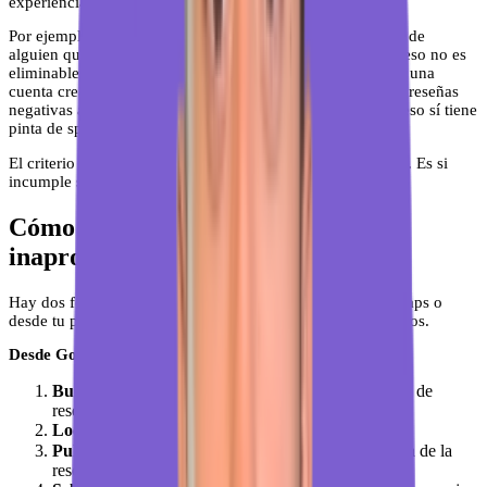
experiencia descrita ocurrió hace mucho tiempo.
Por ejemplo: si la Clínica Dental Sonrisa recibe una reseña de
alguien que dice "pésima atención, me cobraron de más", eso no es
eliminable aunque sea mentira. Pero si esa reseña viene de una
cuenta creada hace dos días sin foto ni historial, con cinco reseñas
negativas a cinco clínicas diferentes en la misma semana, eso sí tiene
pinta de spam coordinado y es denunciable.
El criterio de Google no es si la reseña es verdad o mentira. Es si
incumple sus políticas de contenido.
Cómo denunciar una reseña falsa o
inapropiada en Google paso a paso
Hay dos formas de denunciar una reseña: desde Google Maps o
desde tu panel de Google Business Profile. Te explico las dos.
Desde Google Maps (cualquier usuario puede hacerlo):
Busca tu negocio
en Google Maps y ve a la sección de
reseñas.
Localiza la reseña
que quieres denunciar.
Pulsa los tres puntos
(⋮) que aparecen a la derecha de la
reseña.