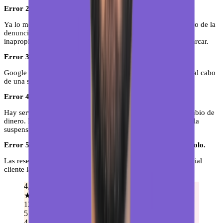
Error 2: elegir el motivo equivocado en la denuncia.
Ya lo mencioné antes, pero merece su propio punto. El motivo de la
denuncia importa. "Spam" no es lo mismo que "contenido
inapropiado". Analiza bien qué política incumple antes de marcar.
Error 3: no hacer seguimiento.
Google no te avisa del resultado. Si no revisas manualmente al cabo
de una semana, no sabrás si la eliminaron o no.
Error 4: intentar "comprar" la eliminación de reseñas.
Hay servicios que prometen eliminar reseñas negativas a cambio de
dinero. Esto viola las políticas de Google y puede derivar en la
suspensión de tu ficha. No lo hagas.
Error 5: ignorar el problema esperando que se solucione solo.
Las reseñas no desaparecen solas. Y mientras tanto, tu potencial
cliente las está leyendo.
4,9
★
★
★
★
★
127 reseñas
5
4