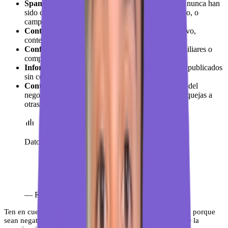
Spam o contenido falso
: reseñas de personas que nunca han
sido clientes, cuentas falsas creadas para hacer daño, o
campañas coordinadas de reseñas negativas.
Contenido inapropiado
: insultos, lenguaje ofensivo,
contenido sexual o violento.
Conflicto de intereses
: reseñas de empleados, familiares o
competidores directos.
Información personal
: datos privados de terceros publicados
sin consentimiento.
Contenido fuera de lugar
: reseñas que no hablan del
negocio sino de temas ajenos, protestas políticas o quejas a
otras empresas.
Dato
El 63% de los consumidores desconfía de
un negocio con reseñas que parecen falsas
o manipuladas.
—
ReviewTrackers, 2023
Ten en cuenta que Google no elimina reseñas simplemente porque
sean negativas, porque el cliente esté equivocado o porque la