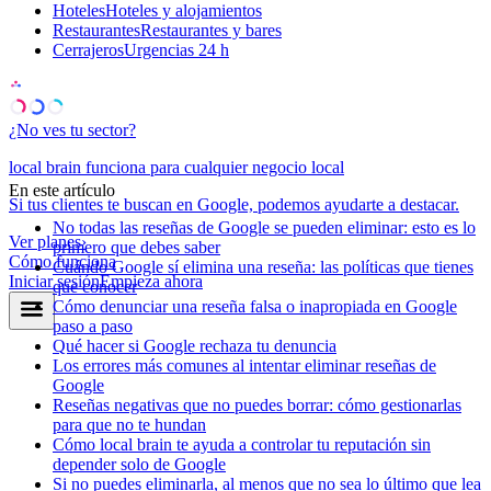
Hoteles
Hoteles y alojamientos
Restaurantes
Restaurantes y bares
Cerrajeros
Urgencias 24 h
¿No ves tu sector?
local brain funciona para cualquier negocio local
En este artículo
Si tus clientes te buscan en Google, podemos ayudarte a destacar.
No todas las reseñas de Google se pueden eliminar: esto es lo
Ver planes
›
primero que debes saber
Cómo funciona
Cuándo Google sí elimina una reseña: las políticas que tienes
Iniciar sesión
Empieza ahora
que conocer
Cómo denunciar una reseña falsa o inapropiada en Google
paso a paso
Qué hacer si Google rechaza tu denuncia
Los errores más comunes al intentar eliminar reseñas de
Google
Reseñas negativas que no puedes borrar: cómo gestionarlas
para que no te hundan
Cómo local brain te ayuda a controlar tu reputación sin
depender solo de Google
Si no puedes eliminarla, al menos que no sea lo último que lea