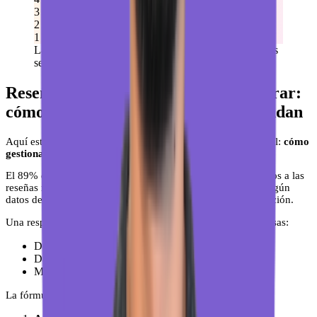
3
2
1
Las reseñas recientes y bien gestionadas son una de las
señales locales más potentes.
Reseñas negativas que no puedes borrar:
cómo gestionarlas para que no te hundan
Aquí está la parte que más impacto tiene en tu reputación real:
cómo
gestionas las reseñas que no puedes eliminar.
El 89% de los consumidores lee las respuestas de los negocios a las
reseñas negativas antes de tomar una decisión de compra, según
datos de BrightLocal. No responder es, de hecho, la peor opción.
Una respuesta bien hecha a una reseña negativa hace tres cosas:
Demuestra que te importa la experiencia del cliente.
Da tu versión de los hechos sin entrar en conflicto.
Muestra a futuros clientes que eres un negocio serio.
La fórmula es simple: