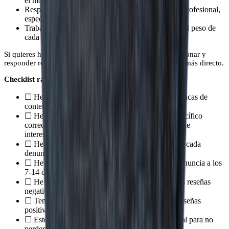
el motivo correcto y haz seguimiento.
Responde a todas las reseñas negativas de forma profesional,
especialmente a las que no puedes eliminar.
Trabaja el volumen de reseñas positivas para que el peso de
cada negativa sea menor.
Si quieres hacer todo eso sin que te consuma el día, gestionar y
responder reseñas con IA desde local brain es el camino más directo.
Checklist rápido
☐ He identificado qué reseñas incumplen las políticas de
contenido de Google
☐ He denunciado cada reseña con el motivo específico
correcto (spam, contenido inapropiado, conflicto de
intereses…)
☐ He guardado capturas de pantalla con fecha de cada
denuncia
☐ He revisado manualmente el resultado de la denuncia a los
7-14 días
☐ He respondido de forma profesional a todas las reseñas
negativas que no se pueden eliminar
☐ Tengo un sistema activo para conseguir más reseñas
positivas de forma constante
☐ Estoy monitorizando mis reseñas en tiempo real para no
perderme ninguna nueva