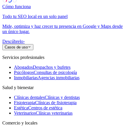
Cómo funciona
Todo tu SEO local en un solo panel
Mide, optimiza y haz crecer tu presencia en Google y Maps desde
un único lugar.
Descúbrelo
›
Casos de uso
Servicios profesionales
Abogados
Despachos y bufetes
Psicólogos
Consultas de psicología
Inmobiliarias
Agencias inmobiliarias
Salud y bienestar
Clínicas dentales
Clínicas y dentistas
Fisioterapia
Clínicas de fisioterapia
Estética
Centros de estética
Veterinarios
Clínicas veterinarias
Comercio y locales