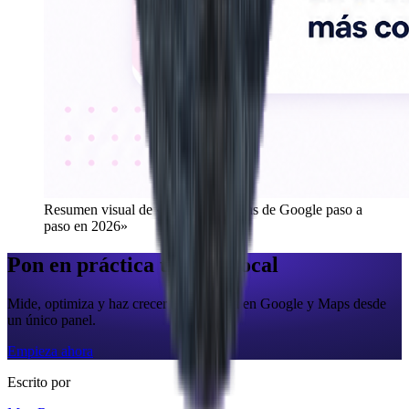
Resumen visual de «
Eliminar reseñas de Google paso a
paso en 2026
»
Pon en práctica tu SEO local
Mide, optimiza y haz crecer tu presencia en Google y Maps desde
un único panel.
Empieza ahora
Escrito por