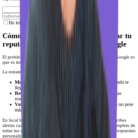
Apuntarme gratis
He leído y acepto la
política de privacidad
.
Cómo local brain te ayuda a controlar tu
reputación sin depender solo de Google
El problema de depender solo del proceso de denuncia de Google es
que es lento, impredecible y no siempre funciona.
La estrategia que realmente funciona combina tres cosas:
Monitorización constante
: saber en tiempo real cuándo te
llega una reseña, buena o mala.
Respuesta rápida y consistente
: responder a todas las
reseñas, no solo a las malas.
Volumen de reseñas positivas
: que una mala reseña no pese
más de lo que debe.
En local brain puedes hacer las tres desde un solo lugar. Recibes
alertas cuando llega una reseña nueva, tienes el historial completo de
todas tus reseñas y puedes usar ReviewSense para generar respuestas
personalizadas con IA en segundos.