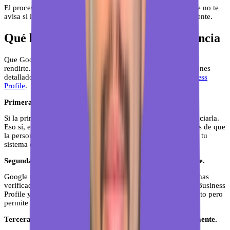
El proceso de revisión puede tardar entre 3 y 14 días. Google no te
avisa si la elimina o no: tienes que comprobarlo tú manualmente.
Qué hacer si Google rechaza tu denuncia
Que Google rechace tu denuncia no significa que tengas que
rendirte. Hay pasos adicionales. El proceso de escalado lo tienes
detallado en
cómo contactar con el soporte de Google Business
Profile
.
Primera opción: volver a denunciar con más contexto.
Si la primera denuncia fue rechazada, puedes volver a denunciarla.
Eso sí, esta vez necesitas ser más preciso. Si tienes evidencias de que
la persona nunca fue tu cliente —por ejemplo, no aparece en tu
sistema de citas o pedidos— documéntalo.
Segunda opción: usar el formulario de asistencia de Google.
Google tiene un proceso de escalado para propietarios de fichas
verificadas. Puedes acceder a él desde el soporte de Google Business
Profile y explicar el caso con detalle. Este proceso es más lento pero
permite que un revisor humano lo vea.
Tercera opción: contactar con soporte de Google directamente.