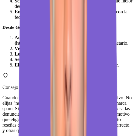
Selecciona "Denunciar reseña"
y elige el motivo que mejor
describe el incumplimiento.
Envía la denuncia
y guarda una captura de pantalla con la
fecha.
Desde Google Business Profile (solo el propietario):
Accede a [business.google.com]
(https://business.google.com)
con tu cuenta de propietario.
Ve a la sección "Reseñas"
de tu ficha.
Localiza la reseña
y pulsa los tres puntos.
Selecciona "Denunciar como inapropiada"
.
Elige el motivo específico
de la política que incumple.
Consejo de experto
Cuando denuncias una reseña, sé muy específico con el motivo. No
elijas "no me gusta" o el motivo más genérico. Si es spam, marca
spam. Si hay insultos, marca contenido ofensivo. Google revisa las
denuncias de forma automatizada en primera instancia, y el motivo
que eliges determina qué algoritmo la revisa primero. He visto
reseñas que se eliminaron en 48 horas eligiendo el motivo correcto,
y otras que tardaron semanas con el motivo equivocado.