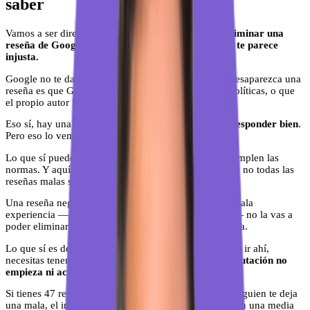
saber
Vamos a ser directos desde el principio:
no puedes eliminar una
reseña de Google solo porque no te gusta o porque te parece
injusta.
Google no te da esa opción. La única forma de que desaparezca una
reseña es que Google la retire porque incumple sus políticas, o que
el propio autor la borre.
Eso sí, hay una tercera vía que mucha gente olvida:
responder bien
.
Pero eso lo vemos más adelante.
Lo que sí puedes hacer es denunciar reseñas que incumplen las
normas. Y aquí es donde la gente se confunde, porque no todas las
reseñas malas son denunciables.
Una reseña negativa de un cliente real que tuvo una mala
experiencia —aunque te parezca exagerada o injusta— no la vas a
poder eliminar. Eso es feedback legítimo, aunque duela.
Lo que sí es denunciable es otra historia. Pero antes de ir ahí,
necesitas tener claro un concepto:
el control de tu reputación no
empieza ni acaba en si consigues borrar una reseña.
Si tienes 47 reseñas con una media de 4,6 estrellas y alguien te deja
una mala, el impacto es mínimo. Si tienes 8 reseñas con una media