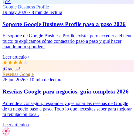
¿?
✓
Google Business Profile
19 may 2026
·
8
min de lectura
Soporte Google Business Profile paso a paso 2026
El soporte de Google Business Profile existe, pero acceder a él tiene
truco: te explicamos cómo contactarlo paso a paso y qué hacer
cuando no responden.
Leer artículo
›
¡Gracias!
Reseñas Google
26 jun 2026
·
10
min de lectura
Reseñas Google para negocios, guía completa 2026
Aprende a conseguir, responder y gestionar las reseñas de Google
de tu negocio paso a paso. Todo lo que necesitas saber para mejorar
tu reputación local.
Leer artículo
›